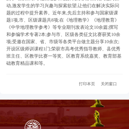
动,激发学生的学习兴趣与探索欲望,让他们在解决实际问
题的过程中提升素养。近年来,先后主持和参与国家级课
题1项,市、区级课题共8项;在《地理教学》《地理教育》
《中学地理教学参考》等专业期刊发表论文10余篇;撰写
和参编学术专著2本;参与市、区级各类征文比赛获奖10余
项;受邀在国家、省、市级等各类平台做主题分享10余次;
开设区级师训课程1门;荣获市高考优秀指导教师、县优秀
班主任、区教学比赛一等奖、区教育系统嘉奖、教育部基
础教育精品课和等。
打印本页
关闭窗口