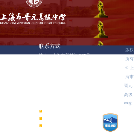
联系方式
版权
地 址：上海市新村路2169号
所有
邮 编：200333
© 上
邮 箱：jygz_2169@126.com
海市
学校总机：021-66097811 工作日（8:00-17:00）
晋元
高级
友情链接
中学
上海市文明校园创建
信息公开
书香晋元